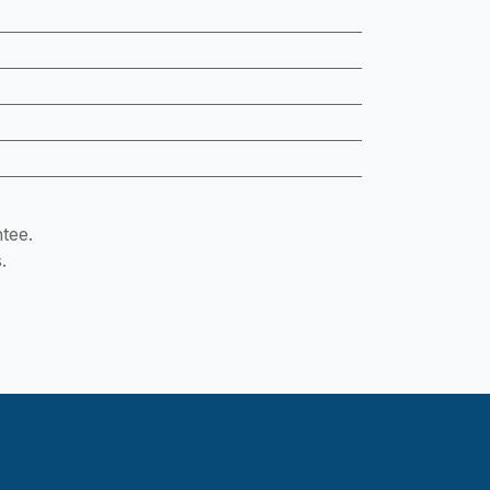
tee.
.